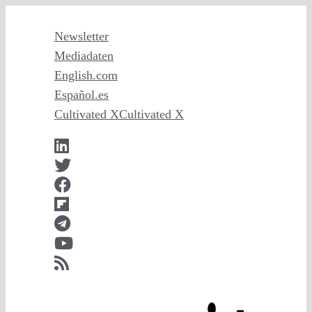
Zum
Inhalt
Newsletter
springen
Mediadaten
English
.com
Español
.es
Cultivated X
Cultivated X