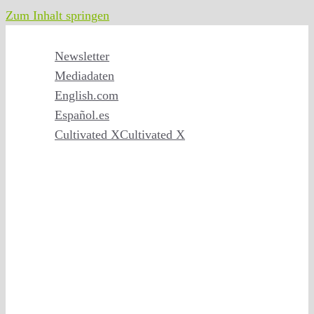
Zum Inhalt springen
Newsletter
Mediadaten
English
.com
Español
.es
Cultivated X
Cultivated X