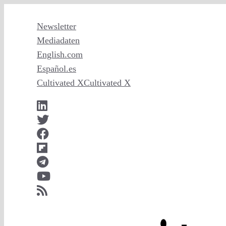
Zum
Inhalt
Newsletter
springen
Mediadaten
English
.com
Español
.es
Cultivated X
Cultivated X