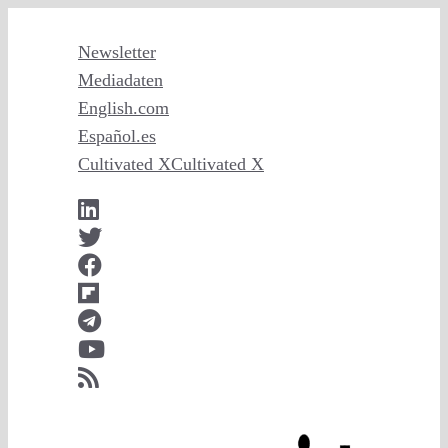
Zum
Inhalt
Newsletter
springen
Mediadaten
English
.com
Español
.es
Cultivated X
Cultivated X