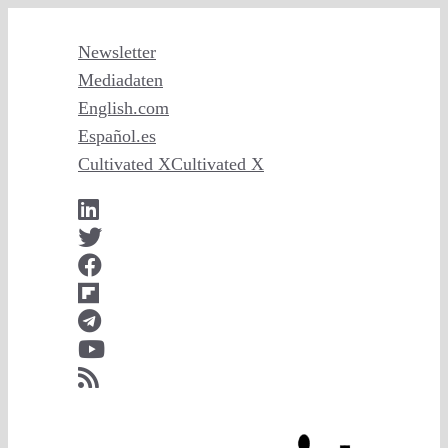
Zum
Inhalt
Newsletter
springen
Mediadaten
English
.com
Español
.es
Cultivated X
Cultivated X