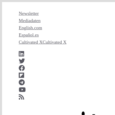
Zum
Inhalt
Newsletter
springen
Mediadaten
English
.com
Español
.es
Cultivated X
Cultivated X